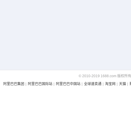
© 2010-2019 1688.com 版权所
阿里巴巴集团
|
阿里巴巴国际站
|
阿里巴巴中国站
|
全球速卖通
|
淘宝网
|
天猫
|