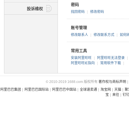
密码
投诉维权
找回密码
|
修改密码
账号管理
修改联系人
|
修改联系方式
|
如何
常用工具
安装阿里旺旺
|
阿里旺旺无法登录
|
阿里旺旺IE指向
|
常用软件下载
|
© 2010-2019 1688.com 版权所有
著作权与商标声明
|
阿里巴巴集团
|
阿里巴巴国际站
|
阿里巴巴中国站
|
全球速卖通
|
淘宝网
|
天猫
|
聚
宝
|
来往
|
钉